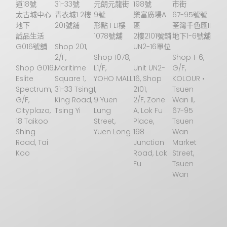
道18號
31-33號
元朗元龍街
198號
市街
太古城中心
青衣城1 2樓
9號
樂富廣場A
67-95號號
地下
201號舖
形點 I L1樓
區
荃灣千色匯II
誠品生活
1078號舖
2樓2101號舖
地下1-6號舖
G016號舖
Shop 201,
UN2-16單位
2/F,
Shop 1078,
Shop 1-6,
Shop G016,
Maritime
L1/F,
Unit UN2-
G/F,
Eslite
Square 1,
YOHO MALL
16, Shop
KOLOUR •
Spectrum,
31-33 Tsing
I,
2101,
Tsuen
G/F,
King Road,
9 Yuen
2/F, Zone
Wan II,
Cityplaza,
Tsing Yi
Lung
A, Lok Fu
67-95
18 Taikoo
Street,
Place,
Tsuen
Shing
Yuen Long
198
Wan
Road, Tai
Junction
Market
Koo
Road, Lok
Street,
Fu
Tsuen
Wan