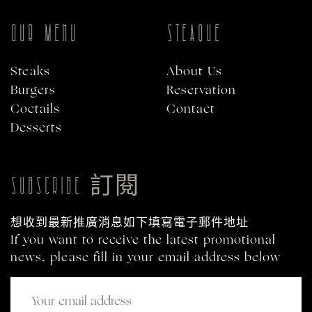
OUR MENU
STEAQUE
Steaks
About Us
Burgers
Reservation
Coctails
Contact
Desserts
SUBSCRIBE 訂閱
想收到最新推廣消息如下填寫電子郵件地址
If you want to receive the latest promotional
news, please fill in your email address below