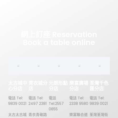
網上訂座 Reservation
Book a table online
太古城中
青衣城分
元朗形點
樂富廣場
荃灣千色
心分店
店
分店
分店
匯分店
電話 Tel:
電話 Tel:
電話
電話 Tel:
電話 Tel:
9839 0021
2497 2381
Tel:2557
2338 9580
9839 0021
0855
太古太古城
青衣青敬路
樂富聯合道
荃灣荃灣街